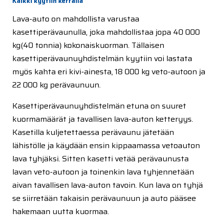
Kaikki kyytiin kerralla
Lava-auto on mahdollista varustaa
kasettiperävaunulla, joka mahdollistaa jopa 40 000
kg(40 tonnia) kokonaiskuorman. Tällaisen
kasettiperävaunuyhdistelmän kyytiin voi lastata
myös kahta eri kivi-ainesta, 18 000 kg veto-autoon ja
22 000 kg perävaunuun.
Kasettiperävaunuyhdistelmän etuna on suuret
kuormamäärät ja tavallisen lava-auton ketteryys.
Kasetilla kuljetettaessa perävaunu jätetään
lähistölle ja käydään ensin kippaamassa vetoauton
lava tyhjäksi. Sitten kasetti vetää perävaunusta
lavan veto-autoon ja toinenkin lava tyhjennetään
aivan tavallisen lava-auton tavoin. Kun lava on tyhjä
se siirretään takaisin perävaunuun ja auto pääsee
hakemaan uutta kuormaa.