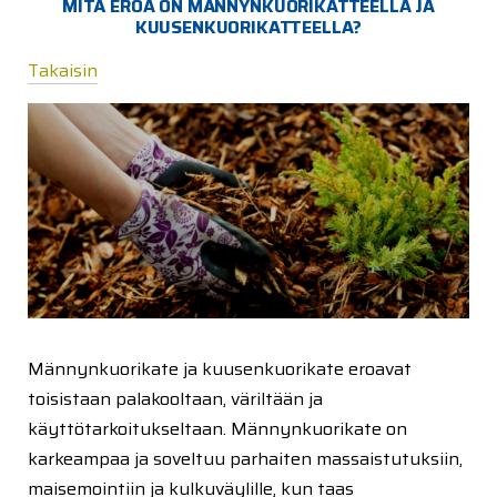
MITÄ EROA ON MÄNNYNKUORIKATTEELLA JA
KUUSENKUORIKATTEELLA?
Takaisin
Männynkuorikate ja kuusenkuorikate eroavat
toisistaan palakooltaan, väriltään ja
käyttötarkoitukseltaan. Männynkuorikate on
karkeampaa ja soveltuu parhaiten massaistutuksiin,
maisemointiin ja kulkuväylille, kun taas