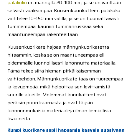
palakoko
on männyllä 20–100 mm, ja se on väriltään
selvästi vaaleampaa. Kuusenkuorikatteen palakoko
vaihtelee 10–150 mm välillä, ja se on huomattavasti
tummempaa, kauniin tummanruskeaa sekä
maantuneempaa rakenteeltaan.
Kuusenkuorikate hajoaa männynkuorikatetta
hitaammin, koska se on maantuneempaa eli
pidemmälle luonnollisesti lahonnutta materiaalia.
Tämä tekee siitä hieman pitkäikäisemmän
vaihtoehdon. Männynkuorikate taas on tuoreempaa
ja kevyempää, mikä helpottaa sen levittämistä
suurille alueille. Molemmat kuorikatteet ovat
peräisin puun kaarnasta ja ovat täysin
luonnonmukaisia materiaaleja ilman kemiallisia
lisäaineita.
Kumpi kuorikate sopii happamia kasveja suosivaan