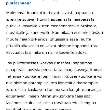
puutarhaan?
Molemmat kuorikatteet ovat lievästi happamia,
joten ne sopivat hyvin happamasta maaperästä
pitäville kasveille kuten rododendronille, azalealle,
mustikalle ja kanervoille. Kumpikaan ei merkittävästi
muuta maan pH-arvoa lyhyessä ajassa, mutta
pitkällä aikavälillä ne voivat hieman happamoittaa
kasvualustaa, mikä on näille kasveille eduksi.
Jos puutarhassasi kasvaa runsaasti happamaa
maaperää suosivia pensaita tai marjakasveja, kumpi
tahansa kuorikate toimii hyvin. Kuusenkuorikate voi
olla hieman parempi valinta korkealuokkaisempiin
istutuksiin, koska sen tumma väri luo yhtenäisen ja
edustavan ilmeen. Männynkuorikate taas sopii
laajemmille alueille, joissa tarvitaan edullisempaa
vaihtoehtoa suuremmissa määrissä.