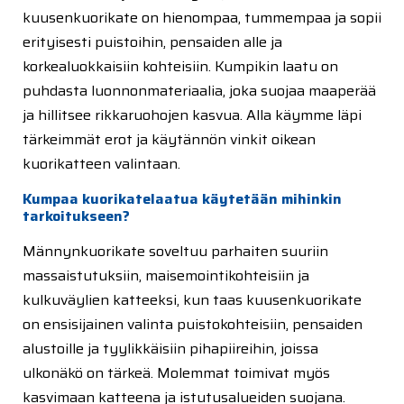
kuusenkuorikate on hienompaa, tummempaa ja sopii
erityisesti puistoihin, pensaiden alle ja
korkealuokkaisiin kohteisiin. Kumpikin laatu on
puhdasta luonnonmateriaalia, joka suojaa maaperää
ja hillitsee rikkaruohojen kasvua. Alla käymme läpi
tärkeimmät erot ja käytännön vinkit oikean
kuorikatteen valintaan.
Kumpaa kuorikatelaatua käytetään mihinkin
tarkoitukseen?
Männynkuorikate soveltuu parhaiten suuriin
massaistutuksiin, maisemointikohteisiin ja
kulkuväylien katteeksi, kun taas kuusenkuorikate
on ensisijainen valinta puistokohteisiin, pensaiden
alustoille ja tyylikkäisiin pihapiireihin, joissa
ulkonäkö on tärkeä. Molemmat toimivat myös
kasvimaan katteena ja istutusalueiden suojana.