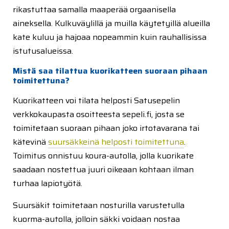
rikastuttaa samalla maaperää orgaanisella
aineksella. Kulkuväylillä ja muilla käytetyillä alueilla
kate kuluu ja hajoaa nopeammin kuin rauhallisissa
istutusalueissa.
Mistä saa tilattua kuorikatteen suoraan pihaan
toimitettuna?
Kuorikatteen voi tilata helposti Satusepelin
verkkokaupasta osoitteesta sepeli.fi, josta se
toimitetaan suoraan pihaan joko irtotavarana tai
kätevinä
suursäkkeinä helposti toimitettuna
.
Toimitus onnistuu koura-autolla, jolla kuorikate
saadaan nostettua juuri oikeaan kohtaan ilman
turhaa lapiotyötä.
Suursäkit toimitetaan nosturilla varustetulla
kuorma-autolla, jolloin säkki voidaan nostaa