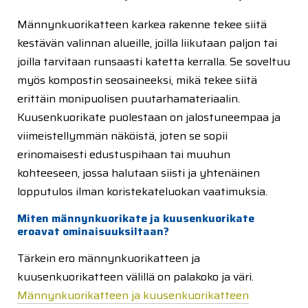
Männynkuorikatteen karkea rakenne tekee siitä
kestävän valinnan alueille, joilla liikutaan paljon tai
joilla tarvitaan runsaasti katetta kerralla. Se soveltuu
myös kompostin seosaineeksi, mikä tekee siitä
erittäin monipuolisen puutarhamateriaalin.
Kuusenkuorikate puolestaan on jalostuneempaa ja
viimeistellymmän näköistä, joten se sopii
erinomaisesti edustuspihaan tai muuhun
kohteeseen, jossa halutaan siisti ja yhtenäinen
lopputulos ilman koristekateluokan vaatimuksia.
Miten männynkuorikate ja kuusenkuorikate
eroavat ominaisuuksiltaan?
Tärkein ero männynkuorikatteen ja
kuusenkuorikatteen välillä on palakoko ja väri.
Männynkuorikatteen ja kuusenkuorikatteen