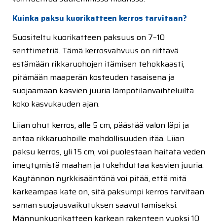
Kuinka paksu kuorikatteen kerros tarvitaan?
Suositeltu kuorikatteen paksuus on 7–10
senttimetriä. Tämä kerrosvahvuus on riittävä
estämään rikkaruohojen itämisen tehokkaasti,
pitämään maaperän kosteuden tasaisena ja
suojaamaan kasvien juuria lämpötilanvaihteluilta
koko kasvukauden ajan.
Liian ohut kerros, alle 5 cm, päästää valon läpi ja
antaa rikkaruohoille mahdollisuuden itää. Liian
paksu kerros, yli 15 cm, voi puolestaan haitata veden
imeytymistä maahan ja tukehduttaa kasvien juuria.
Käytännön nyrkkisääntönä voi pitää, että mitä
karkeampaa kate on, sitä paksumpi kerros tarvitaan
saman suojausvaikutuksen saavuttamiseksi.
Männynkuorikatteen karkean rakenteen vuoksi 10