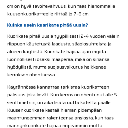
cm on hyvä tavoitevahvuus, kun taas hienommalle
kuusenkuorikatteelle riittää jo 7–8 cm.
Kuinka usein kuorikate pitää uusia?
Kuorikate pitää uusia tyypillisesti 2–4 vuoden välein
riippuen käytetystä laadusta, sääolosuhteista ja
alueen käytöstä. Kuorikate hajoaa ajan myötä
luonnollisesti osaksi maaperää, mikä on sinänsä
hyödyllistä, mutta suojausvaikutus heikkenee
kerroksen ohentuessa.
Käytännössä kannattaa tarkistaa kuorikatteen
paksuus joka kevät. Kun kerros on ohentunut alle 5
senttimetriin, on aika lisätä uutta katetta päälle.
Kuusenkuorikate kestää hieman pidempään
maantuneemman rakenteensa ansiosta, kun taas
männynkuorikate hajoaa nopeammin mutta