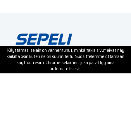
Tavitie 1, 01450 Vantaa
0400 458 505
Tilaukset ja tarjouspyynnöt asiakas­
palvelustamme arkisin klo 7-16 numerossa
0400 458 505
tai
tilaukset@satusepeli.fi