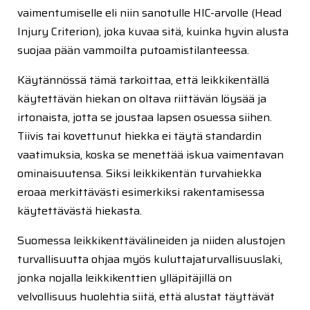
vaimentumiselle eli niin sanotulle HIC-arvolle (Head
Injury Criterion), joka kuvaa sitä, kuinka hyvin alusta
suojaa pään vammoilta putoamistilanteessa.
Käytännössä tämä tarkoittaa, että leikkikentällä
käytettävän hiekan on oltava riittävän löysää ja
irtonaista, jotta se joustaa lapsen osuessa siihen.
Tiivis tai kovettunut hiekka ei täytä standardin
vaatimuksia, koska se menettää iskua vaimentavan
ominaisuutensa. Siksi leikkikentän turvahiekka
eroaa merkittävästi esimerkiksi rakentamisessa
käytettävästä hiekasta.
Suomessa leikkikenttävälineiden ja niiden alustojen
turvallisuutta ohjaa myös kuluttajaturvallisuuslaki,
jonka nojalla leikkikenttien ylläpitäjillä on
velvollisuus huolehtia siitä, että alustat täyttävät