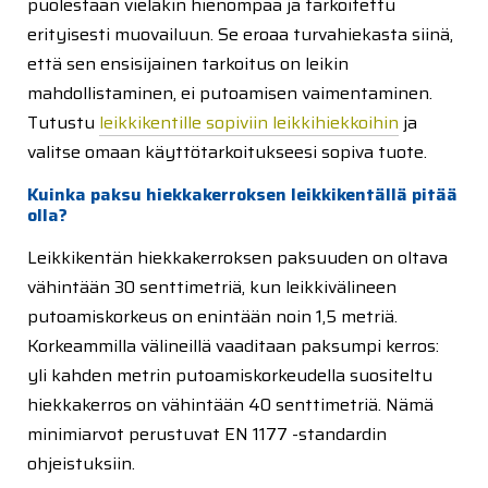
puolestaan vieläkin hienompaa ja tarkoitettu
erityisesti muovailuun. Se eroaa turvahiekasta siinä,
että sen ensisijainen tarkoitus on leikin
mahdollistaminen, ei putoamisen vaimentaminen.
Tutustu
leikkikentille sopiviin leikkihiekkoihin
ja
valitse omaan käyttötarkoitukseesi sopiva tuote.
Kuinka paksu hiekkakerroksen leikkikentällä pitää
olla?
Leikkikentän hiekkakerroksen paksuuden on oltava
vähintään 30 senttimetriä, kun leikkivälineen
putoamiskorkeus on enintään noin 1,5 metriä.
Korkeammilla välineillä vaaditaan paksumpi kerros:
yli kahden metrin putoamiskorkeudella suositeltu
hiekkakerros on vähintään 40 senttimetriä. Nämä
minimiarvot perustuvat EN 1177 -standardin
ohjeistuksiin.