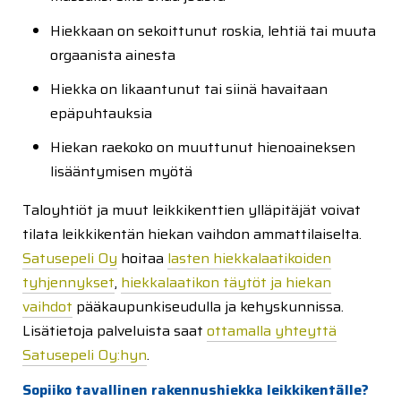
Hiekkaan on sekoittunut roskia, lehtiä tai muuta
orgaanista ainesta
Hiekka on likaantunut tai siinä havaitaan
epäpuhtauksia
Hiekan raekoko on muuttunut hienoaineksen
lisääntymisen myötä
Taloyhtiöt ja muut leikkikenttien ylläpitäjät voivat
tilata leikkikentän hiekan vaihdon ammattilaiselta.
Satusepeli Oy
hoitaa
lasten hiekkalaatikoiden
tyhjennykset
,
hiekkalaatikon täytöt ja hiekan
vaihdot
pääkaupunkiseudulla ja kehyskunnissa.
Lisätietoja palveluista saat
ottamalla yhteyttä
Satusepeli Oy:hyn
.
Sopiiko tavallinen rakennushiekka leikkikentälle?