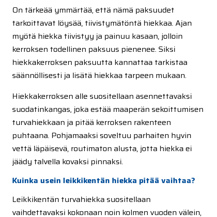
On tärkeää ymmärtää, että nämä paksuudet
tarkoittavat löysää, tiivistymätöntä hiekkaa. Ajan
myötä hiekka tiivistyy ja painuu kasaan, jolloin
kerroksen todellinen paksuus pienenee. Siksi
hiekkakerroksen paksuutta kannattaa tarkistaa
säännöllisesti ja lisätä hiekkaa tarpeen mukaan.
Hiekkakerroksen alle suositellaan asennettavaksi
suodatinkangas, joka estää maaperän sekoittumisen
turvahiekkaan ja pitää kerroksen rakenteen
puhtaana. Pohjamaaksi soveltuu parhaiten hyvin
vettä läpäisevä, routimaton alusta, jotta hiekka ei
jäädy talvella kovaksi pinnaksi.
Kuinka usein leikkikentän hiekka pitää vaihtaa?
Leikkikentän turvahiekka suositellaan
vaihdettavaksi kokonaan noin kolmen vuoden välein,