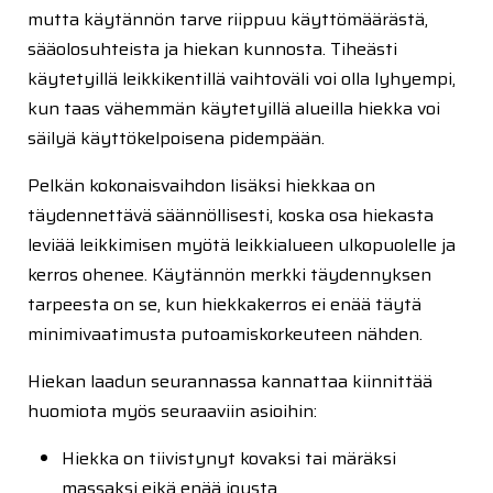
mutta käytännön tarve riippuu käyttömäärästä,
sääolosuhteista ja hiekan kunnosta. Tiheästi
käytetyillä leikkikentillä vaihtoväli voi olla lyhyempi,
kun taas vähemmän käytetyillä alueilla hiekka voi
säilyä käyttökelpoisena pidempään.
Pelkän kokonaisvaihdon lisäksi hiekkaa on
täydennettävä säännöllisesti, koska osa hiekasta
leviää leikkimisen myötä leikkialueen ulkopuolelle ja
kerros ohenee. Käytännön merkki täydennyksen
tarpeesta on se, kun hiekkakerros ei enää täytä
minimivaatimusta putoamiskorkeuteen nähden.
Hiekan laadun seurannassa kannattaa kiinnittää
huomiota myös seuraaviin asioihin:
Hiekka on tiivistynyt kovaksi tai märäksi
massaksi eikä enää jousta