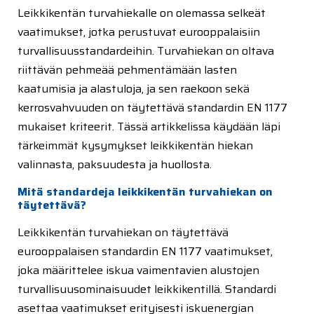
Leikkikentän turvahiekalle on olemassa selkeät
vaatimukset, jotka perustuvat eurooppalaisiin
turvallisuusstandardeihin. Turvahiekan on oltava
riittävän pehmeää pehmentämään lasten
kaatumisia ja alastuloja, ja sen raekoon sekä
kerrosvahvuuden on täytettävä standardin EN 1177
mukaiset kriteerit. Tässä artikkelissa käydään läpi
tärkeimmät kysymykset leikkikentän hiekan
valinnasta, paksuudesta ja huollosta.
Mitä standardeja leikkikentän turvahiekan on
täytettävä?
Leikkikentän turvahiekan on täytettävä
eurooppalaisen standardin EN 1177 vaatimukset,
joka määrittelee iskua vaimentavien alustojen
turvallisuusominaisuudet leikkikentillä. Standardi
asettaa vaatimukset erityisesti iskuenergian