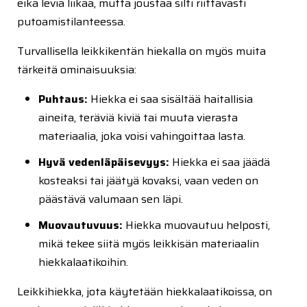
eikä leviä liikaa, mutta joustaa silti riittävästi
putoamistilanteessa.
Turvallisella leikkikentän hiekalla on myös muita
tärkeitä ominaisuuksia:
Puhtaus:
Hiekka ei saa sisältää haitallisia
aineita, teräviä kiviä tai muuta vierasta
materiaalia, joka voisi vahingoittaa lasta.
Hyvä vedenläpäisevyys:
Hiekka ei saa jäädä
kosteaksi tai jäätyä kovaksi, vaan veden on
päästävä valumaan sen läpi.
Muovautuvuus:
Hiekka muovautuu helposti,
mikä tekee siitä myös leikkisän materiaalin
hiekkalaatikoihin.
Leikkihiekka, jota käytetään hiekkalaatikoissa, on