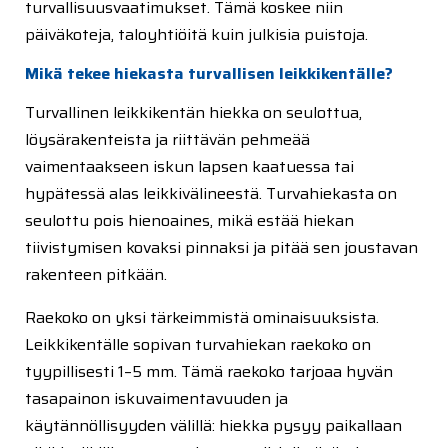
turvallisuusvaatimukset. Tämä koskee niin
päiväkoteja, taloyhtiöitä kuin julkisia puistoja.
Mikä tekee hiekasta turvallisen leikkikentälle?
Turvallinen leikkikentän hiekka on seulottua,
löysärakenteista ja riittävän pehmeää
vaimentaakseen iskun lapsen kaatuessa tai
hypätessä alas leikkivälineestä. Turvahiekasta on
seulottu pois hienoaines, mikä estää hiekan
tiivistymisen kovaksi pinnaksi ja pitää sen joustavan
rakenteen pitkään.
Raekoko on yksi tärkeimmistä ominaisuuksista.
Leikkikentälle sopivan turvahiekan raekoko on
tyypillisesti 1–5 mm. Tämä raekoko tarjoaa hyvän
tasapainon iskuvaimentavuuden ja
käytännöllisyyden välillä: hiekka pysyy paikallaan