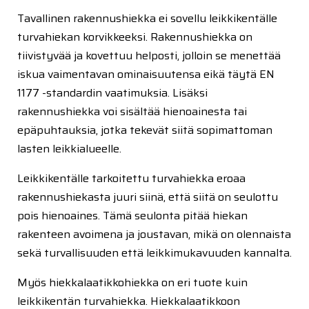
Tavallinen rakennushiekka ei sovellu leikkikentälle
turvahiekan korvikkeeksi. Rakennushiekka on
tiivistyvää ja kovettuu helposti, jolloin se menettää
iskua vaimentavan ominaisuutensa eikä täytä EN
1177 -standardin vaatimuksia. Lisäksi
rakennushiekka voi sisältää hienoainesta tai
epäpuhtauksia, jotka tekevät siitä sopimattoman
lasten leikkialueelle.
Leikkikentälle tarkoitettu turvahiekka eroaa
rakennushiekasta juuri siinä, että siitä on seulottu
pois hienoaines. Tämä seulonta pitää hiekan
rakenteen avoimena ja joustavan, mikä on olennaista
sekä turvallisuuden että leikkimukavuuden kannalta.
Myös hiekkalaatikkohiekka on eri tuote kuin
leikkikentän turvahiekka. Hiekkalaatikkoon