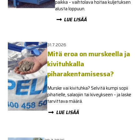
paikka – vaihtolava hoitaa kuljetuksen
alusta loppuun.
LUE LISÄÄ
31.7.2026
Mitä eroa on murskeella ja
kivituhkalla
piharakentamisessa?
Murske vai kivituhka? Selvitä kumpi sopii
pihatielle, salaojiin tai kiveykseen – ja laske
tarvittava määrä.
LUE LISÄÄ