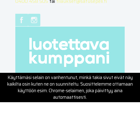
0400 458 505
tai
tilaukset@satusepeli.fi
Palvelut
Kotitaloudet
Kiinteistöt ja yritykset
Ammattirakentajat
Kuljetuspalvelut