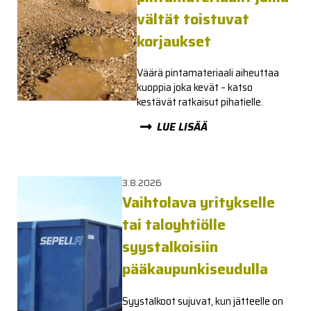
vältät toistuvat
korjaukset
Väärä pintamateriaali aiheuttaa
kuoppia joka kevät – katso
kestävät ratkaisut pihatielle.
LUE LISÄÄ
3.8.2026
Vaihtolava yritykselle
tai taloyhtiölle
syystalkoisiin
pääkaupunkiseudulla
Syystalkoot sujuvat, kun jätteelle on