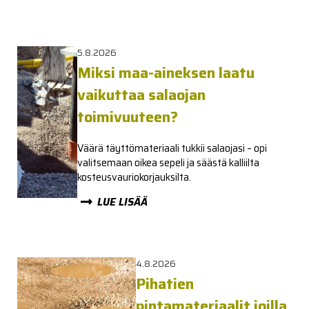
5.8.2026
Miksi maa-aineksen laatu
vaikuttaa salaojan
toimivuuteen?
Väärä täyttömateriaali tukkii salaojasi – opi
valitsemaan oikea sepeli ja säästä kalliilta
kosteusvauriokorjauksilta.
LUE LISÄÄ
4.8.2026
Pihatien
pintamateriaalit joilla