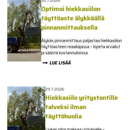
30.7.2026
Optimoi hiekkasiilon
täyttöaste älykkäällä
pinnanmittauksella
Älykäs pinnanmittaus paljastaa hiekkasiilon
täyttöasteen reaaliajassa – lopeta arvailut
ja säästä kustannuksissa.
LUE LISÄÄ
29.7.2026
Hiekkasiilo yritystontille
talveksi ilman
täyttöhuolia
Liukas piha maksaa yritykselle –