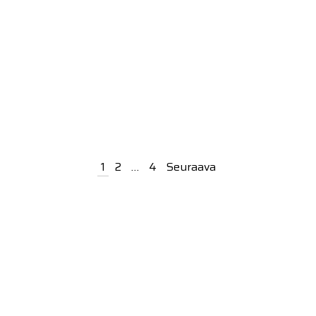
Artikkelien
1
2
…
4
Seuraava
sivutus