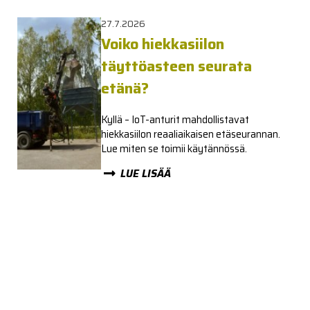
27.7.2026
Voiko hiekkasiilon
täyttöasteen seurata
etänä?
Kyllä – IoT-anturit mahdollistavat
hiekkasiilon reaaliaikaisen etäseurannan.
Lue miten se toimii käytännössä.
LUE LISÄÄ