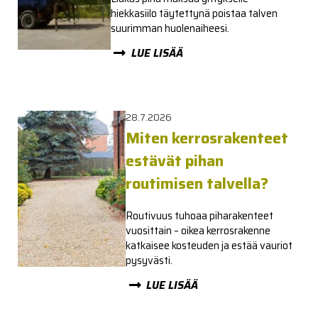
hiekkasiilo täytettynä poistaa talven
suurimman huolenaiheesi.
LUE LISÄÄ
28.7.2026
Miten kerrosrakenteet
estävät pihan
routimisen talvella?
Routivuus tuhoaa piharakenteet
vuosittain – oikea kerrosrakenne
katkaisee kosteuden ja estää vauriot
pysyvästi.
LUE LISÄÄ