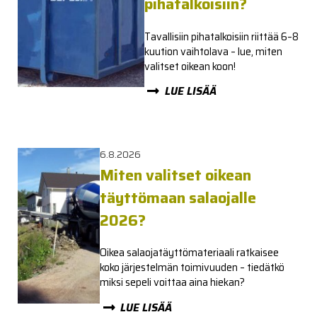
pihatalkoisiin?
Tavallisiin pihatalkoisiin riittää 6–8
kuution vaihtolava – lue, miten
valitset oikean koon!
LUE LISÄÄ
6.8.2026
Miten valitset oikean
täyttömaan salaojalle
2026?
Oikea salaojatäyttömateriaali ratkaisee
koko järjestelmän toimivuuden – tiedätkö
miksi sepeli voittaa aina hiekan?
LUE LISÄÄ