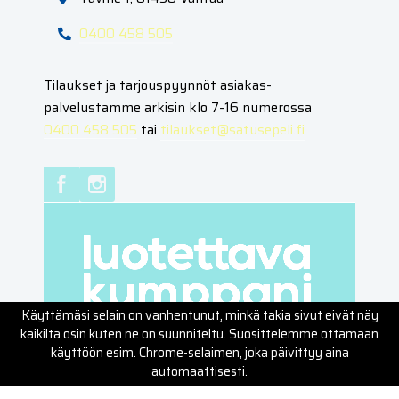
0400 458 505
Tilaukset ja tarjouspyynnöt asiakas­
palvelustamme arkisin klo 7-16 numerossa
0400 458 505
tai
tilaukset@satusepeli.fi