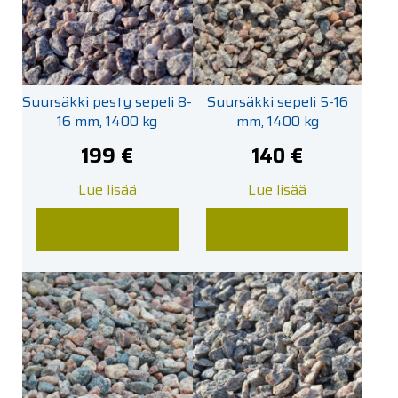
Suursäkki pesty sepeli 8-
Suursäkki sepeli 5-16
16 mm, 1400 kg
mm, 1400 kg
199
€
140
€
Lue lisää
Lue lisää
LISÄÄ KORIIN
LISÄÄ KORIIN