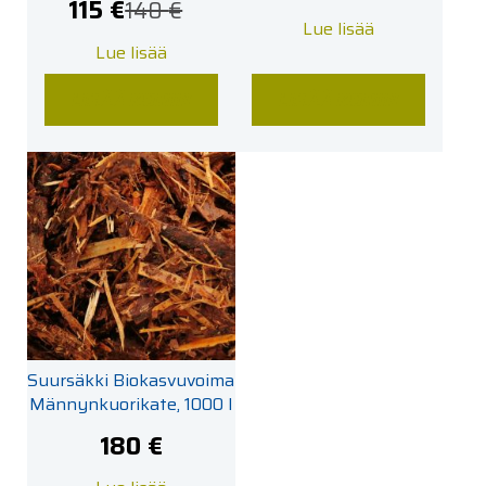
115
€
140
€
Alkuperäinen
Nykyinen
Lue lisää
hinta
hinta
Lue lisää
oli:
on:
140 €.
115 €.
LISÄÄ KORIIN
LISÄÄ KORIIN
Suursäkki Biokasvuvoima
Männynkuorikate, 1000 l
180
€