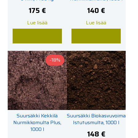
175
€
140
€
Lue lisää
Lue lisää
LISÄÄ KORIIN
LISÄÄ KORIIN
-18%
Suursäkki Kekkilä
Suursäkki Biokasvuvoima
Nurmikkomulta Plus,
Istutusmulta, 1000 l
1000 l
148
€