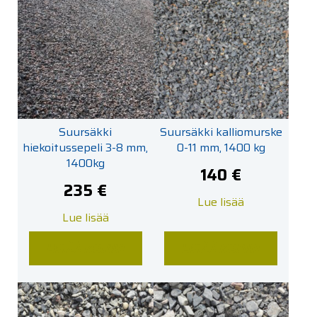
Suursäkki
Suursäkki kalliomurske
hiekoitussepeli 3-8 mm,
0-11 mm, 1400 kg
1400kg
140
€
235
€
Lue lisää
Lue lisää
LISÄÄ KORIIN
LISÄÄ KORIIN