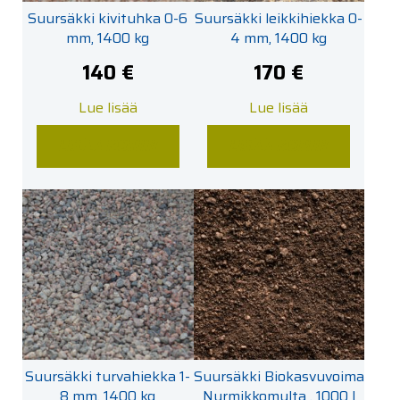
Suursäkki kivituhka 0-6
Suursäkki leikkihiekka 0-
mm, 1400 kg
4 mm, 1400 kg
140
€
170
€
Lue lisää
Lue lisää
LISÄÄ KORIIN
LISÄÄ KORIIN
Suursäkki turvahiekka 1-
Suursäkki Biokasvuvoima
8 mm, 1400 kg
Nurmikkomulta , 1000 l