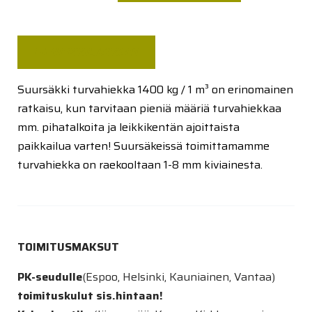
1-
8
mm,
MENEKKILASKURI
1400
kg
Suursäkki turvahiekka 1400 kg / 1 m³ on erinomainen
määrä
ratkaisu, kun tarvitaan pieniä määriä turvahiekkaa
mm. pihatalkoita ja leikkikentän ajoittaista
paikkailua varten! Suursäkeissä toimittamamme
turvahiekka on raekooltaan 1-8 mm kiviainesta.
TOIMITUSMAKSUT
PK-seudulle
(Espoo, Helsinki, Kauniainen, Vantaa)
toimituskulut sis.hintaan!