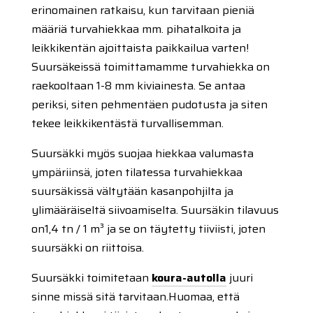
erinomainen ratkaisu, kun tarvitaan pieniä
määriä turvahiekkaa mm. pihatalkoita ja
leikkikentän ajoittaista paikkailua varten!
Suursäkeissä toimittamamme turvahiekka on
raekooltaan 1-8 mm kiviainesta. Se antaa
periksi, siten pehmentäen pudotusta ja siten
tekee leikkikentästä turvallisemman.
Suursäkki myös suojaa hiekkaa valumasta
ympäriinsä, joten tilatessa turvahiekkaa
suursäkissä vältytään kasanpohjilta ja
ylimääräiseltä siivoamiselta. Suursäkin tilavuus
on1,4 tn / 1 m³ ja se on täytetty tiiviisti, joten
suursäkki on riittoisa.
Suursäkki toimitetaan
koura-autolla
juuri
sinne missä sitä tarvitaan.
Huomaa, että