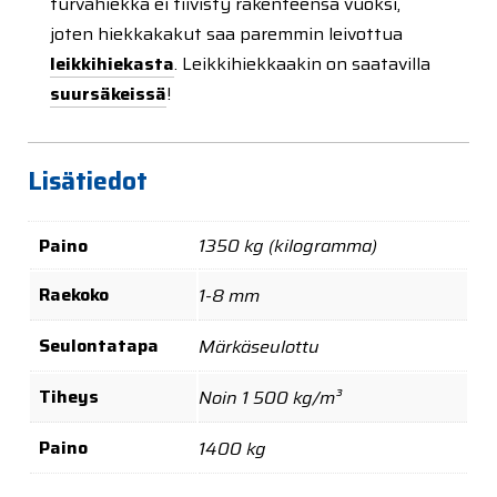
turvahiekka ei tiivisty rakenteensa vuoksi,
joten hiekkakakut saa paremmin leivottua
leikkihiekasta
. Leikkihiekkaakin on saatavilla
suursäkeissä
!
Lisätiedot
Paino
1350 kg (kilogramma)
Raekoko
1-8 mm
Seulontatapa
Märkäseulottu
Tiheys
Noin 1 500 kg/m³
Paino
1400 kg