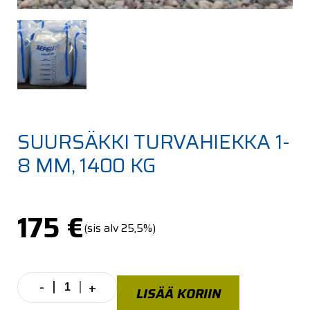
SUURSÄKKI TURVAHIEKKA 1-
8 MM, 1400 KG
175
€
(sis alv 25,5%)
-
+
Suursäkki
LISÄÄ KORIIN
turvahiekka