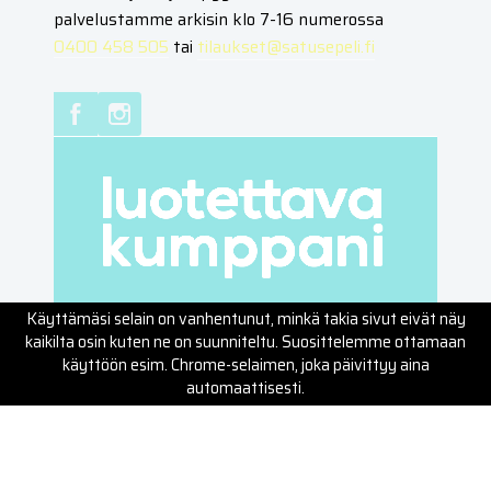
palvelustamme arkisin klo 7-16 numerossa
0400 458 505
tai
tilaukset@satusepeli.fi
Palvelut
Kotitaloudet
Kiinteistöt ja yritykset
Ammattirakentajat