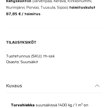
Kehyskuntiin
(Järvenpää, Kerava, Kirkkonummi,
Nurmijärvi, Porvoo, Tuusula, Sipoo)
toimituskulut
87,85 € / toimitus
TILAUSYKSIKÖT
Tuotetunnus (SKU):
th-ssk
Osasto:
Suursäkit
Kuvaus
Turvahiekka
suursäkissä 1400 kg / 1 m³ on