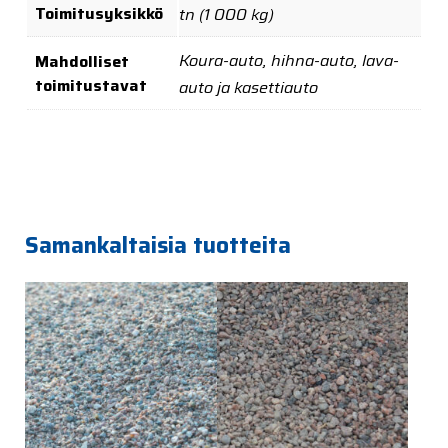
Toimitusyksikkö
tn (1 000 kg)
Koura-auto, hihna-auto, lava-
Mahdolliset
toimitustavat
auto ja kasettiauto
Samankaltaisia tuotteita