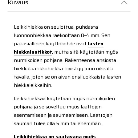
Kuvaus
Leikkihiekka on seulottua, puhdasta
luonnonhiekkaa raekooltaan 0-4 mm. Sen
pääasiallinen käyttökohde ovat
lasten
hiekkalaatikkot
, mutta sitä käytetään myös
nurmikoiden pohjana. Rakenteensa ansiosta
hiekkalaatikkohiekka tiivistyy juuri oikealla
tavalla, joten se on aivan ensiluokkaista lasten
hiekkaleikkeihin.
Leikkihiekkaa käytetään myös nurmikoiden
pohjana ja se soveltuu myös laattojen
asentamiseen ja saumaamiseen. Laattojen
sauman tulee olla 5 mm tai enemmän.
Leikkihiekkaa on saatavana myös