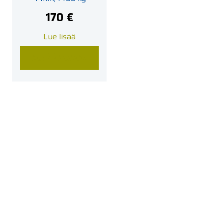
170
€
Lue lisää
LISÄÄ KORIIN