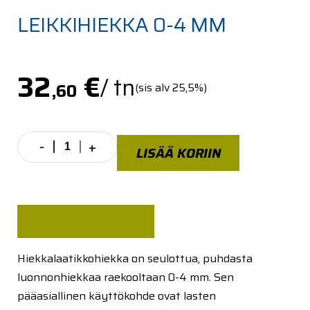
LEIKKIHIEKKA 0-4 MM
32
€
/ tn
,60
(sis alv 25,5%)
-
+
Leikkihiekka
LISÄÄ KORIIN
0-
4
mm
määrä
MENEKKILASKURI
Hiekkalaatikkohiekka on seulottua, puhdasta
luonnonhiekkaa raekooltaan 0-4 mm. Sen
pääasiallinen käyttökohde ovat lasten