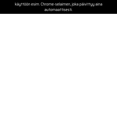
Palvelut
Kotitaloudet
Kiinteistöt ja yritykset
Ammattirakentajat
Kuljetuspalvelut
Hiekkalaatikolle
Toimitus
Kuljetus ja toimitus
Toimitusehdot
Eettiset periaatteet