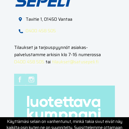
Tavitie 1, 01450 Vantaa
0400 458 505
Tilaukset ja tarjouspyynnöt asiakas­
palvelustamme arkisin klo 7-16 numerossa
0400 458 505
tai
tilaukset@satusepeli.fi