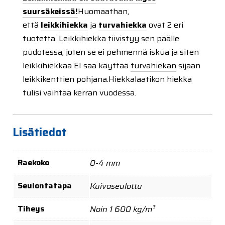
suursäkeissä!
Huomaathan,
että
leikkihiekka
ja
turvahiekka
ovat 2 eri
tuotetta. Leikkihiekka tiivistyy sen päälle
pudotessa, joten se ei pehmennä iskua ja siten
leikkihiekkaa EI saa käyttää
turvahiekan
sijaan
leikkikenttien pohjana.
Hiekkalaatikon hiekka
tulisi vaihtaa kerran vuodessa.
Lisätiedot
Raekoko
0-4 mm
Seulontatapa
Kuivaseulottu
Tiheys
Noin 1 600 kg/m³